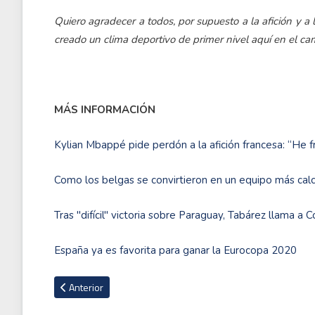
Quiero agradecer a todos, por supuesto a la afición y a 
creado un clima deportivo de primer nivel aquí en el c
MÁS INFORMACIÓN
Kylian Mbappé pide perdón a la afición francesa: “He 
Como los belgas se convirtieron en un equipo más cal
Tras ''difícil'' victoria sobre Paraguay, Tabárez llama a
España ya es favorita para ganar la Eurocopa 2020
Artículo anterior: Hacienda exige al Real Madrid que embargue
Anterior