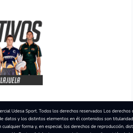
rcial Udesa Sport. Todos los derechos reservados Los derechos 
de datos y los distintos elementos en él contenidos son titularida
ualquier forma y, en especial, los derechos de reproducción, dist