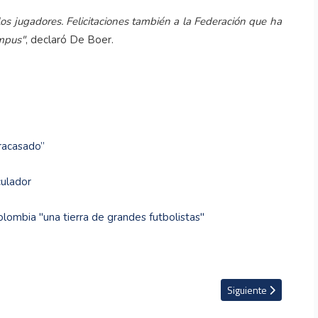
los jugadores. Felicitaciones también a la Federación que ha
ampus"
, declaró De Boer.
fracasado”
culador
 Colombia "una tierra de grandes futbolistas"
 el sueldo de Carlo Ancelotti
Artículo siguiente: K
Siguiente