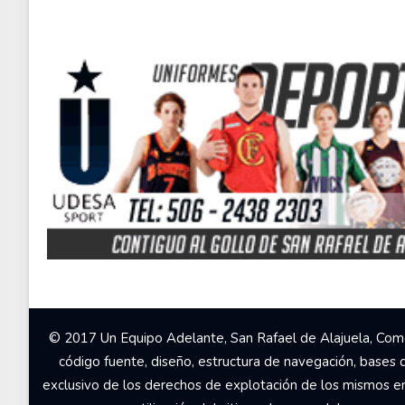
© 2017 Un Equipo Adelante, San Rafael de Alajuela, Come
código fuente, diseño, estructura de navegación, bases 
exclusivo de los derechos de explotación de los mismos en c