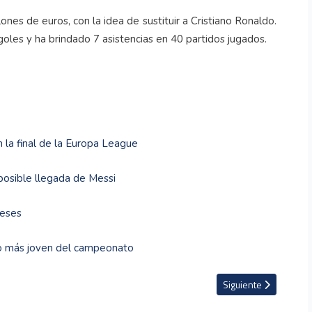
es de euros, con la idea de sustituir a Cristiano Ronaldo.
les y ha brindado 7 asistencias en 40 partidos jugados.
 la final de la Europa League
 posible llegada de Messi
meses
po más joven del campeonato
rtidos de las eliminatorias Sudamericanas
Artículo siguiente: Ma
Siguiente