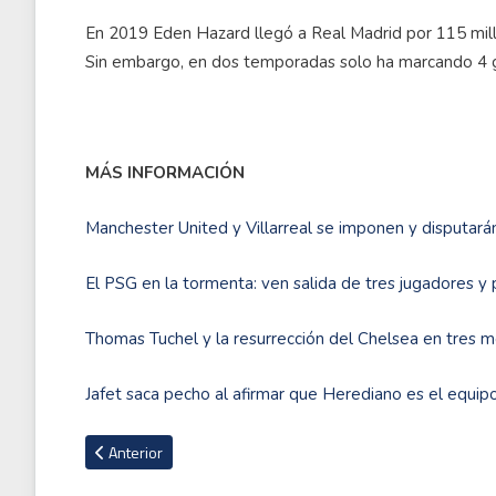
En 2019 Eden Hazard llegó a Real Madrid por 115 millon
Sin embargo, en dos temporadas solo ha marcando 4 go
MÁS INFORMACIÓN
Manchester United y Villarreal se imponen y disputarán
El PSG en la tormenta: ven salida de tres jugadores y
Thomas Tuchel y la resurrección del Chelsea en tres 
Jafet saca pecho al afirmar que Herediano es el equi
Artículo anterior: Confirmado el calendario para próximos pa
Anterior