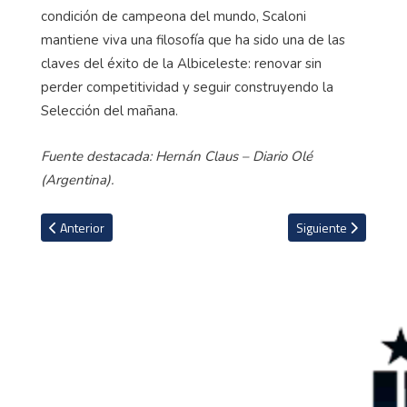
condición de campeona del mundo, Scaloni
mantiene viva una filosofía que ha sido una de las
claves del éxito de la Albiceleste: renovar sin
perder competitividad y seguir construyendo la
Selección del mañana.
Fuente destacada: Hernán Claus – Diario Olé
(Argentina).
Artículo anterior: VIDEO: La selección mundialista que viaja en hu
Artículo siguiente: 
Anterior
Siguiente