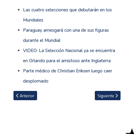
Las cuatro selecciones que debutarán en los
Mundiales
Paraguay arriesgará con una de sus figuras
durante el Mundial
VIDEO: La Selección Nacional ya se encuentra
en Orlando para el amistoso ante Inglaterra
Parte médico de Christian Eriksen luego caer
desplomado
Artículo anterior: VIDEO: Ecuador cerró su preparación con golea
Artículo siguiente: 
Anterior
Siguiente