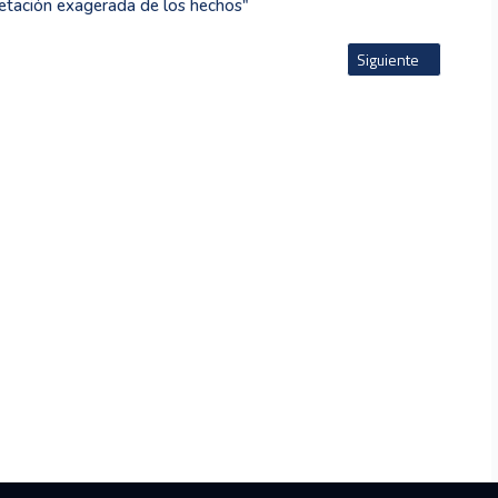
pretación exagerada de los hechos"
l Mundial
Artículo siguiente: L
Siguiente