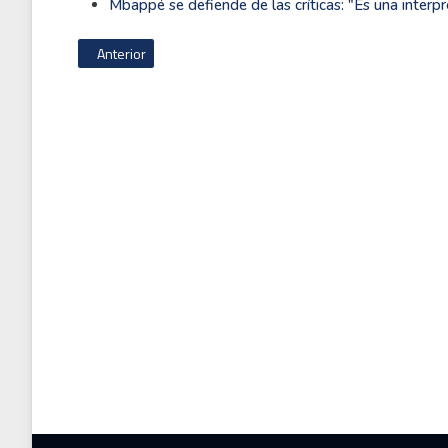
Mbappé se defiende de las críticas: "Es una inter
Artículo anterior: Australia comienza su concentración para e
Anterior