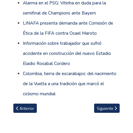
Alarma en el PSG: Vitinha en duda para la
semifinal de Champions ante Bayern
LINAFA presenta demanda ante Comisión de
Ética de la FIFA contra Osael Maroto
Información sobre trabajador que sufrió
accidente en construcción del nuevo Estadio
Eladio Rosabal Cordero
Colombia, tierra de escarabajos: del nacimiento
de la Vuelta a una tradición que marcó el
ciclismo mundial
Artículo anterior: Lamentables actos de violencia en Marruecos du
Artículo siguiente: 
Anterior
Siguiente