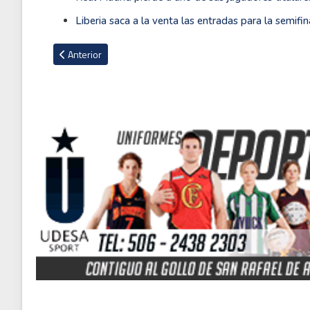
Liberia saca a la venta las entradas para la semifin
Artículo anterior: Santos de la mano de Neymar logró la salva
Anterior