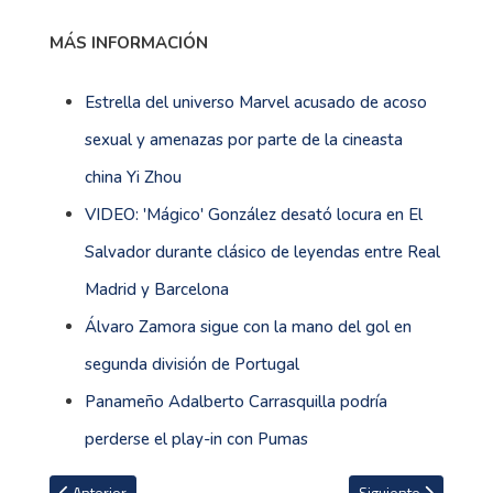
MÁS INFORMACIÓN
Estrella del universo Marvel acusado de acoso
sexual y amenazas por parte de la cineasta
china Yi Zhou
VIDEO: 'Mágico' González desató locura en El
Salvador durante clásico de leyendas entre Real
Madrid y Barcelona
Álvaro Zamora sigue con la mano del gol en
segunda división de Portugal
Panameño Adalberto Carrasquilla podría
perderse el play-in con Pumas
Artículo anterior: Manchester City goleó al Liverpool para acercars
Artículo siguiente: 
Anterior
Siguiente