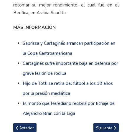
retomar su mejor rendimiento, el cual fue en el
Benfica, en Arabia Saudita.
MÁS INFORMACIÓN
Saprissa y Cartaginés arrancan participación en
la Copa Centroamericana
Cartaginés sufre importante baja en defensa por
grave lesión de rodilla
Hijo de Totti se retira del fútbol a los 19 años
por la presión mediática
El monto que Herediano recibirá por fichaje de
Alejandro Bran con la Liga
Artículo anterior: Futbolista canadiense deja el Inter de Milan para 
Artículo siguiente: H
Anterior
Siguiente