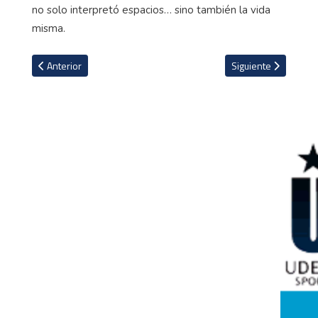
no solo interpretó espacios… sino también la vida
misma.
Artículo anterior: Colombiano Luis Díaz recibe ola de críticas por 
Artículo siguiente: 
Anterior
Siguiente