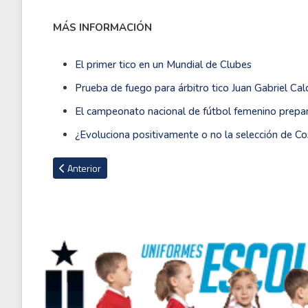
MÁS INFORMACIÓN
El primer tico en un Mundial de Clubes
Prueba de fuego para árbitro tico Juan Gabriel C
El campeonato nacional de fútbol femenino prepar
¿Evoluciona positivamente o no la selección de Co
Artículo anterior: Mónaco presenta a joven futbolista proce
Anterior