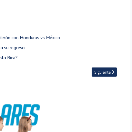
alderón con Honduras vs México
a su regreso
sta Rica?
dente del Barcelona
Artículo siguiente: V
Siguiente