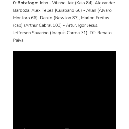
0-Botafogo:
John - Vitinho, Jair (Kaio 84), Alexander
Barboza, Alex Telles (Cuiabano 66) - Allan (Álvaro
Montoro 66), Danilo (Newton 83), Marlon Freitas
(cap) (Arthur Cabral 103) - Artur, Igor Jesus,
Jefferson Savarino (Joaquín Correa 71). DT: Renato
Paiva.