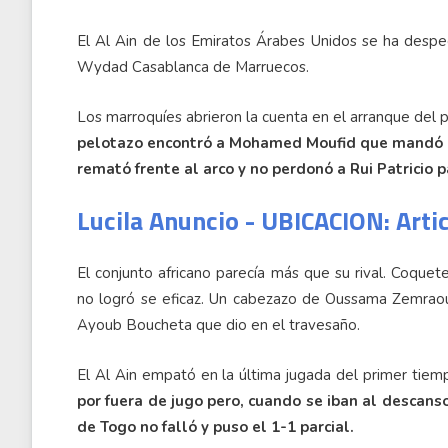
El Al Ain de los Emiratos Árabes Unidos se ha desped
Wydad Casablanca de Marruecos.
Los marroquíes abrieron la cuenta en el arranque del p
pelotazo encontró a Mohamed Moufid que mandó el 
remató frente al arco y no perdonó a Rui Patricio p
Lucila Anuncio - UBICACION: Arti
El conjunto africano parecía más que su rival. Coque
no logró se eficaz. Un cabezazo de Oussama Zemrao
Ayoub Boucheta que dio en el travesaño.
El Al Ain empató en la última jugada del primer tiem
por fuera de jugo pero, cuando se iban al descans
de Togo no falló y puso el 1-1 parcial.