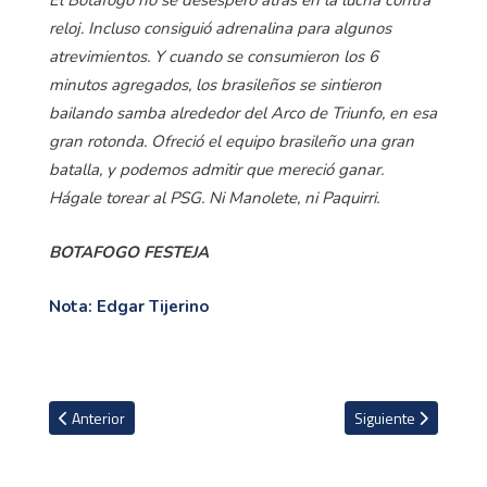
El Botafogo no se desesperó atrás en la lucha contra
reloj. Incluso consiguió adrenalina para algunos
atrevimientos. Y cuando se consumieron los 6
minutos agregados, los brasileños se sintieron
bailando samba alrededor del Arco de Triunfo, en esa
gran rotonda. Ofreció el equipo brasileño una gran
batalla, y podemos admitir que mereció ganar.
Hágale torear al PSG. Ni Manolete, ni Paquirri.
BOTAFOGO FESTEJA
Nota: Edgar Tijerino
Artículo anterior: VIDEO: Fuerte pelea entre seguidores del Botaf
Artículo siguiente: 
Anterior
Siguiente