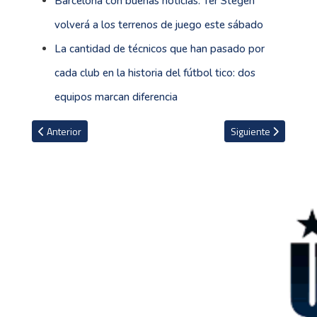
Barcelona con buenas noticias: Ter Stegen
volverá a los terrenos de juego este sábado
La cantidad de técnicos que han pasado por
cada club en la historia del fútbol tico: dos
equipos marcan diferencia
Artículo anterior: Novela entre Ancelotti y Brasil tiene un nuevo cap
Artículo siguiente: 
Anterior
Siguiente