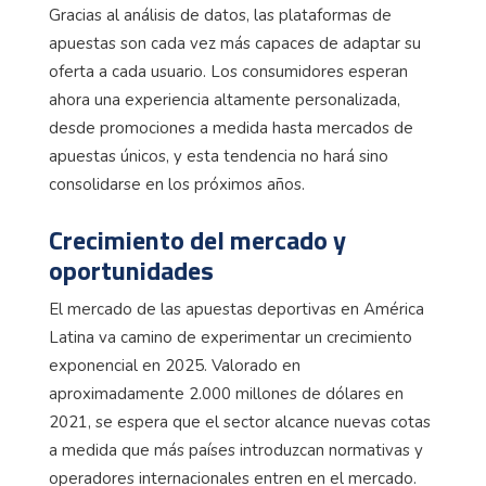
Gracias al análisis de datos, las plataformas de
apuestas son cada vez más capaces de adaptar su
oferta a cada usuario. Los consumidores esperan
ahora una experiencia altamente personalizada,
desde promociones a medida hasta mercados de
apuestas únicos, y esta tendencia no hará sino
consolidarse en los próximos años.
Crecimiento del mercado y
oportunidades
El mercado de las apuestas deportivas en América
Latina va camino de experimentar un crecimiento
exponencial en 2025. Valorado en
aproximadamente 2.000 millones de dólares en
2021, se espera que el sector alcance nuevas cotas
a medida que más países introduzcan normativas y
operadores internacionales entren en el mercado.