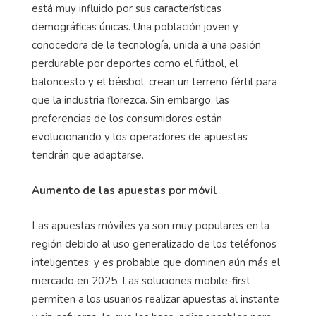
está muy influido por sus características
demográficas únicas. Una población joven y
conocedora de la tecnología, unida a una pasión
perdurable por deportes como el fútbol, el
baloncesto y el béisbol, crean un terreno fértil para
que la industria florezca. Sin embargo, las
preferencias de los consumidores están
evolucionando y los operadores de apuestas
tendrán que adaptarse.
Aumento de las apuestas por móvil
Las apuestas móviles ya son muy populares en la
región debido al uso generalizado de los teléfonos
inteligentes, y es probable que dominen aún más el
mercado en 2025. Las soluciones mobile-first
permiten a los usuarios realizar apuestas al instante