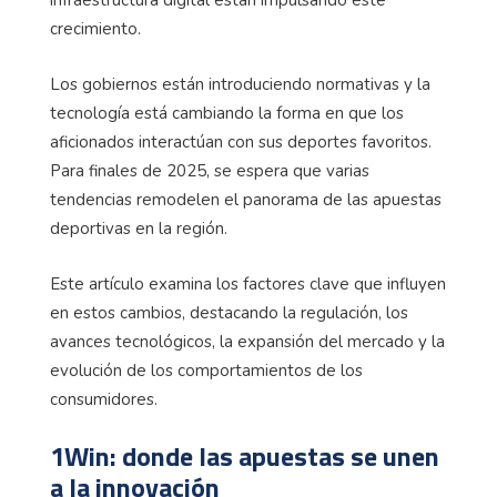
crecimiento.
Los gobiernos están introduciendo normativas y la
tecnología está cambiando la forma en que los
aficionados interactúan con sus deportes favoritos.
Para finales de 2025, se espera que varias
tendencias remodelen el panorama de las apuestas
deportivas en la región.
Este artículo examina los factores clave que influyen
en estos cambios, destacando la regulación, los
avances tecnológicos, la expansión del mercado y la
evolución de los comportamientos de los
consumidores.
1Win: donde las apuestas se unen
a la innovación