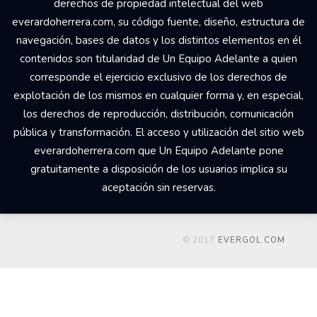
derechos de propiedad intelectual del web
everardoherrera.com, su código fuente, diseño, estructura de
navegación, bases de datos y los distintos elementos en él
contenidos son titularidad de Un Equipo Adelante a quien
corresponde el ejercicio exclusivo de los derechos de
explotación de los mismos en cualquier forma y, en especial,
los derechos de reproducción, distribución, comunicación
pública y transformación. El acceso y utilización del sitio web
everardoherrera.com que Un Equipo Adelante pone
gratuitamente a disposición de los usuarios implica su
aceptación sin reservas.
© 2017
EVERGOL.COM