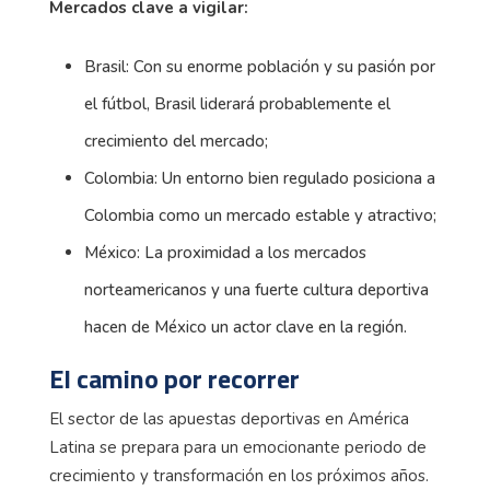
Mercados clave a vigilar:
Brasil: Con su enorme población y su pasión por
el fútbol, Brasil liderará probablemente el
crecimiento del mercado;
Colombia: Un entorno bien regulado posiciona a
Colombia como un mercado estable y atractivo;
México: La proximidad a los mercados
norteamericanos y una fuerte cultura deportiva
hacen de México un actor clave en la región.
El camino por recorrer
El sector de las apuestas deportivas en América
Latina se prepara para un emocionante periodo de
crecimiento y transformación en los próximos años.