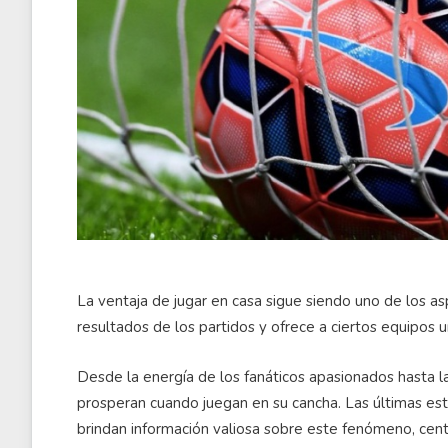
La ventaja de jugar en casa sigue siendo uno de los aspe
resultados de los partidos y ofrece a ciertos equipos u
Desde la energía de los fanáticos apasionados hasta la
prosperan cuando juegan en su cancha. Las últimas es
brindan información valiosa sobre este fenómeno, cen