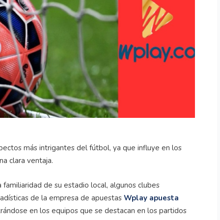
ctos más intrigantes del fútbol, ​​ya que influye en los
na clara ventaja.
 familiaridad de su estadio local, algunos clubes
tadísticas de la empresa de apuestas
Wplay apuesta
trándose en los equipos que se destacan en los partidos