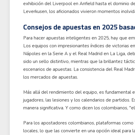
exhibición del Liverpool en Anfield hasta el dominio de
Leverkusen, los aficionados vivieron momentos inolvid
Consejos de apuestas en 2025 basad
Para hacer apuestas inteligentes en 2025, hay que em
Los equipos con impresionantes índices de victorias e
Nápoles en la Serie A y el Real Madrid en La Liga, deb
sido un sello distintivo, mientras que la brillantez tác
escenarios de apuestas. La consistencia del Real Madr
los mercados de apuestas.
Más allá del rendimiento del equipo, es fundamental es
jugadores, las lesiones y los calendarios de partidos.
manera significativa. Y como dicen los colombianos, "el
Para los apostadores colombianos, plataformas como W
locales, lo que las convierte en una opción ideal para 