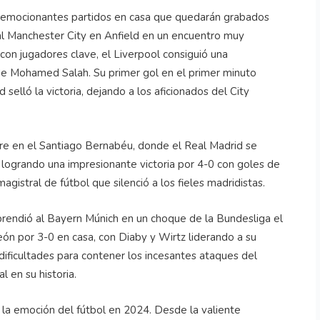
os emocionantes partidos en casa que quedarán grabados
 al Manchester City en Anfield en un encuentro muy
on jugadores clave, el Liverpool consiguió una
 de Mohamed Salah. Su primer gol en el primer minuto
selló la victoria, dejando a los aficionados del City
ubre en el Santiago Bernabéu, donde el Real Madrid se
, logrando una impresionante victoria por 4-0 con goles de
istral de fútbol que silenció a los fieles madridistas.
prendió al Bayern Múnich en un choque de la Bundesliga el
ón por 3-0 en casa, con Diaby y Wirtz liderando a su
 dificultades para contener los incesantes ataques del
l en su historia.
y la emoción del fútbol en 2024. Desde la valiente