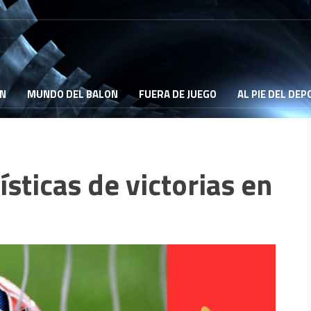
ON
MUNDO DEL BALON
FUERA DE JUEGO
AL PIE DEL DE
ísticas de victorias en