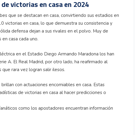
de victorias en casa en 2024
bes que se destacan en casa, convirtiendo sus estadios en
10 victorias en casa, lo que demuestra su consistencia y
sólida defensa dejan a sus rivales en el polvo. Muy de
s en casa cada uno.
 eléctrica en el Estadio Diego Armando Maradona los han
ie A. El Real Madrid, por otro lado, ha reafirmado al
ue rara vez logran salir ilesos.
 brillan con actuaciones encomiables en casa. Estas
adísticas de victorias en casa al hacer predicciones o
 fanáticos como los apostadores encuentran información