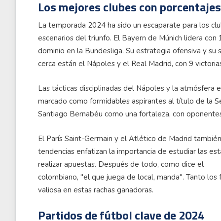
Los mejores clubes con porcentajes 
La temporada 2024 ha sido un escaparate para los clu
escenarios del triunfo. El Bayern de Múnich lidera con 
dominio en la Bundesliga. Su estrategia ofensiva y su 
cerca están el Nápoles y el Real Madrid, con 9 victoria
Las tácticas disciplinadas del Nápoles y la atmósfera
marcado como formidables aspirantes al título de la Ser
Santiago Bernabéu como una fortaleza, con oponentes q
El París Saint-Germain y el Atlético de Madrid también
tendencias enfatizan la importancia de estudiar las est
realizar apuestas. Después de todo, como dice el
colombiano, "el que juega de local, manda". Tanto los
valiosa en estas rachas ganadoras.
Partidos de fútbol clave de 2024