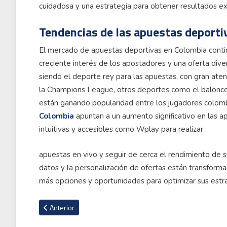
cuidadosa y una estrategia para obtener resultados ex
Tendencias de las apuestas deporti
El mercado de apuestas deportivas en Colombia conti
creciente interés de los apostadores y una oferta dive
siendo el deporte rey para las apuestas, con gran ate
la Champions League, otros deportes como el balonces
están ganando popularidad entre los jugadores colom
Colombia
apuntan a un aumento significativo en las a
intuitivas y accesibles como Wplay para realizar
apuestas en vivo y seguir de cerca el rendimiento de s
datos y la personalización de ofertas están transform
más opciones y oportunidades para optimizar sus estr
Artículo anterior: Tendencias de las apuestas deportivas en
Anterior