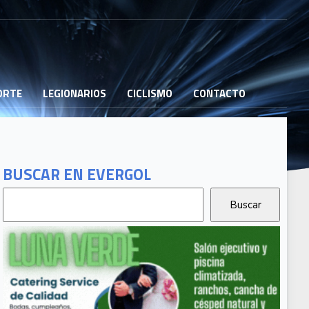
PORTE
LEGIONARIOS
CICLISMO
CONTACTO
BUSCAR EN EVERGOL