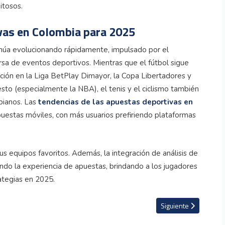
itosos.
vas en Colombia para 2025
núa evolucionando rápidamente, impulsado por el
rsa de eventos deportivos. Mientras que el fútbol sigue
nción en la Liga BetPlay Dimayor, la Copa Libertadores y
to (especialmente la NBA), el tenis y el ciclismo también
bianos. Las
tendencias de las apuestas deportivas en
puestas móviles, con más usuarios prefiriendo plataformas
us equipos favoritos. Además, la integración de análisis de
ando la experiencia de apuestas, brindando a los jugadores
ategias en 2025.
 América Latina en 2025
Artículo siguiente: La 
Siguiente