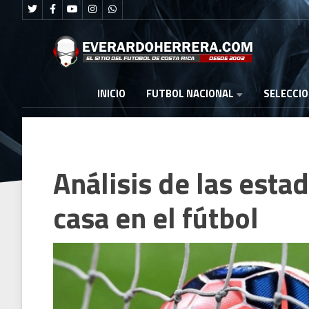
FUTBOL NACIONAL
INICIO
SELECCI
Análisis de las estad
casa en el fútbol