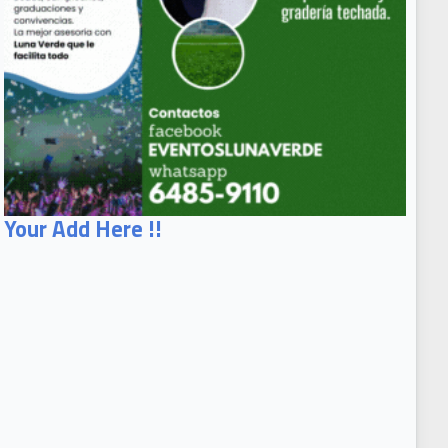
Your Add Here !!