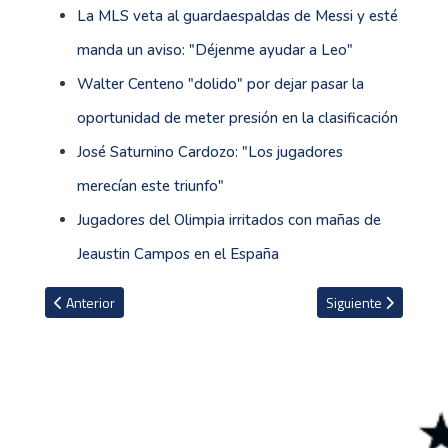
La MLS veta al guardaespaldas de Messi y esté
manda un aviso: "Déjenme ayudar a Leo"
Walter Centeno "dolido" por dejar pasar la
oportunidad de meter presión en la clasificación
José Saturnino Cardozo: "Los jugadores
merecían este triunfo"
Jugadores del Olimpia irritados con mañas de
Jeaustin Campos en el España
Artículo anterior: Arsenal derrotó al Fulham y no baja los brazos p
Artículo siguiente: 
Anterior
Siguiente