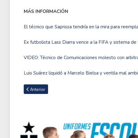
MÁS INFORMACIÓN
El técnico que Saprissa tendría en la mira para reempl
Ex futbolista Lass Diarra vence a la FIFA y sistema d
VIDEO: Técnico de Comunicaciones molesto con arbitra
Luis Suárez liquidó a Marcelo Bielsa y ventila mal am
Artículo anterior: Kevin De Bruyne y Romelu Lukaku renuncian
Anterior