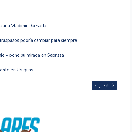
azar a Vladimir Quesada
e traspasos podría cambiar para siempre
je y pone su mirada en Saprissa
biente en Uruguay
, por ahora, de la Selección de Bélgica
Artículo siguiente: Ex
Siguiente