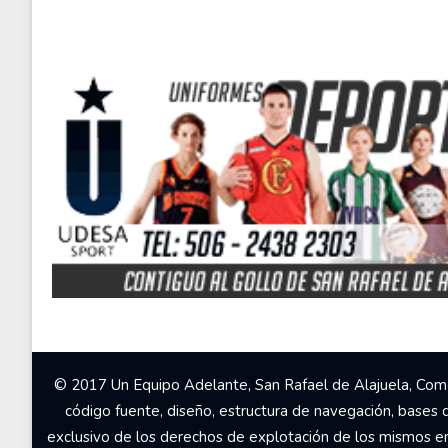
© 2017 Un Equipo Adelante, San Rafael de Alajuela, Come
código fuente, diseño, estructura de navegación, bases 
exclusivo de los derechos de explotación de los mismos en c