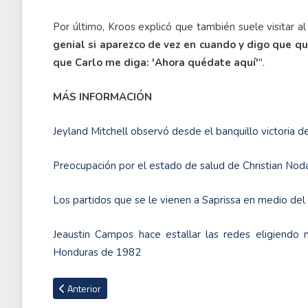
Por último, Kroos explicó que también suele visitar al
genial si aparezco de vez en cuando y digo que q
que Carlo me diga: 'Ahora quédate aquí'
".
MÁS INFORMACIÓN
Jeyland Mitchell observó desde el banquillo victoria
Preocupación por el estado de salud de Christian Nod
Los partidos que se le vienen a Saprissa en medio del
Jeaustin Campos hace estallar las redes eligiendo 
Honduras de 1982
Artículo anterior: Aston Villa derrotó al Bayern Múnich por 
Anterior