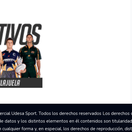
rcial Udesa Sport. Todos los derechos reservados Los derechos 
de datos y los distintos elementos en él contenidos son titularida
ualquier forma y, en especial, los derechos de reproducción, dist