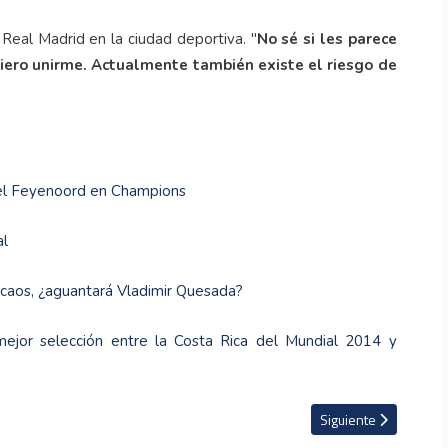
 Real Madrid en la ciudad deportiva. "
No sé si les parece
uiero unirme. Actualmente también existe el riesgo de
 del Feyenoord en Champions
al
 caos, ¿aguantará Vladimir Quesada?
mejor selección entre la Costa Rica del Mundial 2014 y
Champions
Artículo siguiente: Re
Siguiente