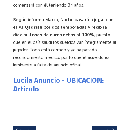
comenzará con él teniendo 34 años.
Según informa Marca, Nacho pasará a jugar con
el Al Qadsiah por dos temporadas y recibirá
diez millones de euros netos al 100%,
puesto
que en el país saudí los sueldos van íntegramente al
jugador. Todo está cerrado y ya ha pasado
reconocimiento médico, por lo que el acuerdo es
inminente a falta de anuncio oficial.
Lucila Anuncio - UBICACION:
Articulo
Artículo anterior: Presidente de Corea del Sur declara "emergenci
Artículo siguiente: 