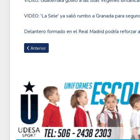
VIDEO: Guatemala goleó a las Islas Vírgenes Británica
VIDEO: 'La Sele' ya salió rumbo a Granada para segund
Delantero formado en el Real Madrid podría reforzar 
Artículo anterior: Trinidad y Tobago vapuleó a Bahamas para
Anterior