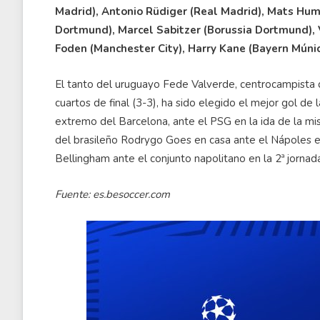
Madrid), Antonio Rüdiger (Real Madrid), Mats Hu
Dortmund), Marcel Sabitzer (Borussia Dortmund), V
Foden (Manchester City), Harry Kane (Bayern Múnich
El tanto del uruguayo Fede Valverde, centrocampista d
cuartos de final (3-3), ha sido elegido el mejor gol d
extremo del Barcelona, ante el PSG en la ida de la mis
del brasileño Rodrygo Goes en casa ante el Nápoles en 
Bellingham ante el conjunto napolitano en la 2ª jornada
Fuente: es.besoccer.com