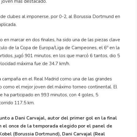
 a joven más destacado.
de clubes al imponerse, por 0-2, al Borussia Dortmund en
mplicada.
o en marcar en dos finales, ha sido una de las piezas clave
ítulo de la Copa de Europa/Liga de Campeones, el 6º en la
artidos, jugó 901 minutos, en los que marcó 6 tantos, dio 5
velocidad máxima fue de 34.7 km/h.
a campaña en el Real Madrid como una de las grandes
do como el mejor joven del máximo torneo continental. El
ue ha participado en 993 minutos, con 4 goles, 5
corrido 117.5 km.
nto a Dani Carvajal, autor del primer gol en la final
 el once de la temporada elegido por el panel de
Kobel (Borussia Dortmund), Dani Carvajal (Real