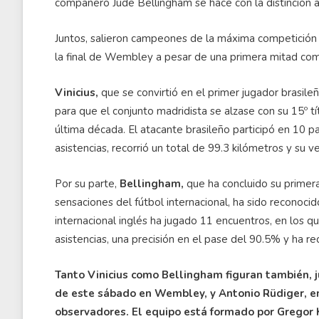
compañero Jude Bellingham se hace con la distinción
Juntos, salieron campeones de la máxima competición 
la final de Wembley a pesar de una primera mitad co
Vinicius,
que se convirtió en el primer jugador brasileñ
para que el conjunto madridista se alzase con su 15º t
última década. El atacante brasileño participó en 10 p
asistencias, recorrió un total de 99.3 kilómetros y su 
Por su parte,
Bellingham,
que ha concluido su primer
sensaciones del fútbol internacional, ha sido reconoci
internacional inglés ha jugado 11 encuentros, en los q
asistencias, una precisión en el pase del 90.5% y ha re
Tanto Vinicius como Bellingham figuran también, ju
de este sábado en Wembley, y Antonio Rüdiger, en
observadores. El equipo está formado por Gregor 