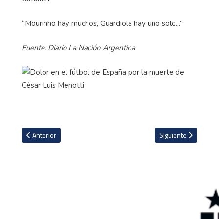
“Mourinho hay muchos, Guardiola hay uno solo...”
Fuente: Diario La Nación Argentina
Artículo anterior: Presidente francés Emmanuel Macron da detalle
Artículo siguiente: T
Anterior
Siguiente