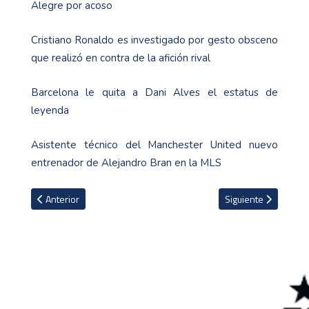
Alegre por acoso
Cristiano Ronaldo es investigado por gesto obsceno
que realizó en contra de la afición rival
Barcelona le quita a Dani Alves el estatus de
leyenda
Asistente técnico del Manchester United nuevo
entrenador de Alejandro Bran en la MLS
Artículo anterior: Nuevo director deportivo del Bayern Múnich di
Artículo siguiente: 
Anterior
Siguiente