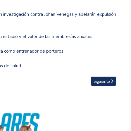
 investigación contra Johan Venegas y apelarán expulsión
 estadio y el valor de las membresías anuales
ica como entrenador de porteros
as de salud
n árbitro
Artículo siguiente: R
Siguiente