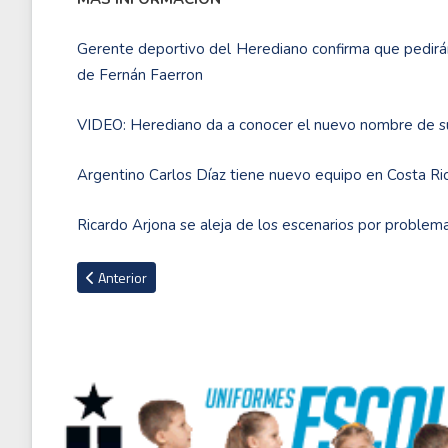
Gerente deportivo del Herediano confirma que pedirán
de Fernán Faerron
VIDEO: Herediano da a conocer el nuevo nombre de su
Argentino Carlos Díaz tiene nuevo equipo en Costa R
Ricardo Arjona se aleja de los escenarios por problem
Artículo anterior: Turquía suspende su liga tras la agresión a u
Anterior