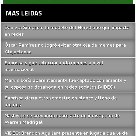
MAS LEIDAS
Daniela Simpson: la modelo del Herediano que impacta
en redes
Óscar Ramírez no logró evitar otra ola de memes para
Alajuelense
Saprissa sigue coleccionando memes a nivel
internacional
Marvin Loría aparentemente fue captado con amante y
su esposa se desahoga en redes sociales (VIDEO)
Saprissa cierra otro semestre en blanco y lleno de
memes
Nashville se pronuncia sobre acto de indisciplina de
Warren Madrigal
VIDEO: Brandon Aguilera presente en jugada que le da