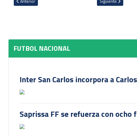
Artículo anterior: VIDEO: Herediano da a conocer el nuevo nombre
Artículo siguiente: C
Anterior
Siguiente
FUTBOL NACIONAL
Inter San Carlos incorpora a Carlo
Saprissa FF se refuerza con ocho 