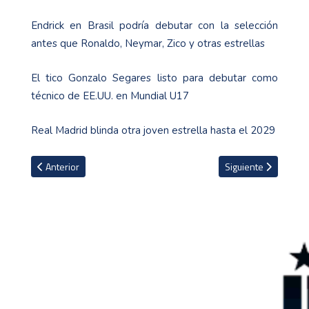
Endrick en Brasil podría debutar con la selección
antes que Ronaldo, Neymar, Zico y otras estrellas
El tico Gonzalo Segares listo para debutar como
técnico de EE.UU. en Mundial U17
Real Madrid blinda otra joven estrella hasta el 2029
Artículo anterior: Ex compañero de Haaland revela los métodos d
Artículo siguiente:
Anterior
Siguiente