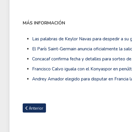
MÁS INFORMACIÓN
Las palabras de Keylor Navas para despedir a su
El París Saint-Germain anuncia oficialmente la sali
Concacaf confirma fecha y detalles para sorteo d
Francisco Calvo iguala con el Konyaspor en penúlt
Andrey Amador elegido para disputar en Francia l
Artículo anterior: PSG pierde de local en la despedida de M
Anterior