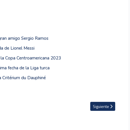
 gran amigo Sergio Ramos
da de Lionel Messi
e la Copa Centroamericana 2023
ima fecha de la Liga turca
a Critérium du Dauphiné
essi y Ramos
Artículo siguiente: El
Siguiente