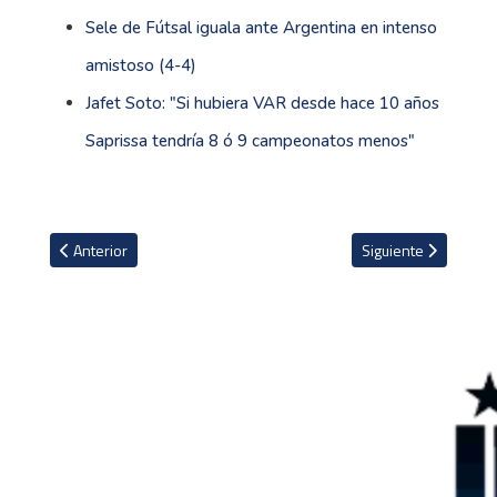
Sele de Fútsal iguala ante Argentina en intenso
amistoso (4-4)
Jafet Soto: "Si hubiera VAR desde hace 10 años
Saprissa tendría 8 ó 9 campeonatos menos"
Artículo anterior: Mbappé: "Si mi futuro dependiera de la Champio
Artículo siguiente:
Anterior
Siguiente