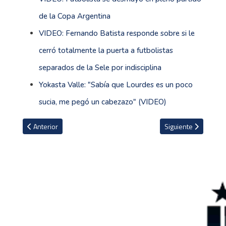
de la Copa Argentina
VIDEO: Fernando Batista responde sobre si le
cerró totalmente la puerta a futbolistas
separados de la Sele por indisciplina
Yokasta Valle: "Sabía que Lourdes es un poco
sucia, me pegó un cabezazo" (VIDEO)
Artículo anterior: VIDEO: México anuncia convocatoria para el Mund
Artículo siguiente: 
Anterior
Siguiente