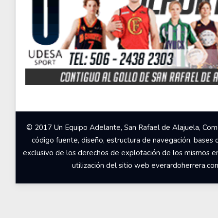
© 2017 Un Equipo Adelante, San Rafael de Alajuela, Come
código fuente, diseño, estructura de navegación, bases 
exclusivo de los derechos de explotación de los mismos en c
utilización del sitio web everardoherrera.c