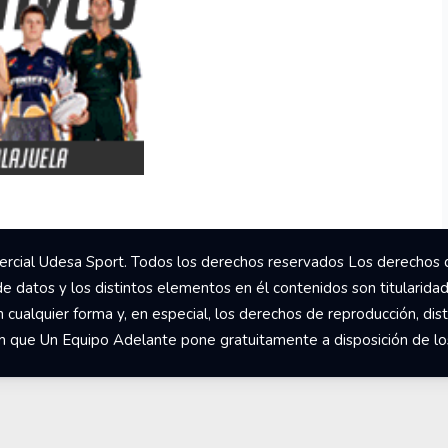
rcial Udesa Sport. Todos los derechos reservados Los derechos 
de datos y los distintos elementos en él contenidos son titularida
ualquier forma y, en especial, los derechos de reproducción, dist
om que Un Equipo Adelante pone gratuitamente a disposición de los 