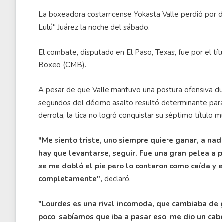
La boxeadora costarricense Yokasta Valle perdió por 
Lulú" Juárez la noche del sábado.
El combate, disputado en El Paso, Texas, fue por el tí
Boxeo (CMB).
A pesar de que Valle mantuvo una postura ofensiva dur
segundos del décimo asalto resultó determinante para e
derrota, la tica no logró conquistar su séptimo título m
"Me siento triste, uno siempre quiere ganar, a na
hay que levantarse, seguir. Fue una gran pelea a pe
se me dobló el pie pero lo contaron como caída y 
completamente",
declaró.
"Lourdes es una rival incomoda, que cambiaba de gu
poco, sabíamos que iba a pasar eso, me dio un cabeza