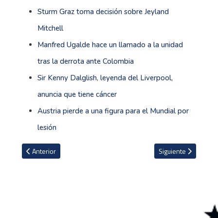
Sturm Graz toma decisión sobre Jeyland
Mitchell
Manfred Ugalde hace un llamado a la unidad
tras la derrota ante Colombia
Sir Kenny Dalglish, leyenda del Liverpool,
anuncia que tiene cáncer
Austria pierde a una figura para el Mundial por
lesión
Artículo anterior: Gran Maratón Costa Rica 2026 busca consolidar 
Artículo siguiente: 
Anterior
Siguiente