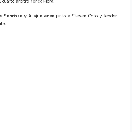
l cuarto árbitro Yerick Mora.
e Saprissa y Alajuelense
junto a Steven Coto y Jender
tro.