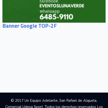
Banner Google TOP-2F
© 2017 Un Equipo Adelante, San Rafael de Alajuela,
Comercial Udesa Sport. Todos los derechos reservados Los