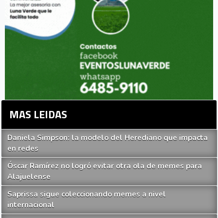
MAS LEIDAS
Daniela Simpson: la modelo del Herediano que impacta
en redes
Óscar Ramírez no logró evitar otra ola de memes para
Alajuelense
Saprissa sigue coleccionando memes a nivel
internacional