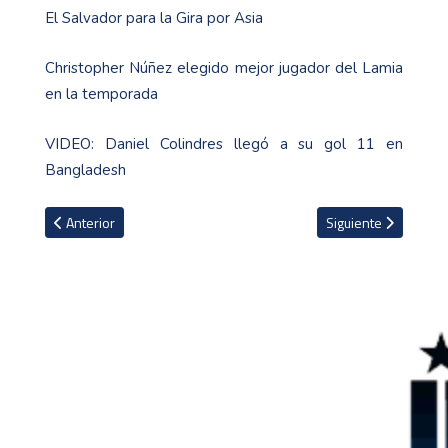
El Salvador para la Gira por Asia
Christopher Núñez elegido mejor jugador del Lamia
en la temporada
VIDEO: Daniel Colindres llegó a su gol 11 en
Bangladesh
Artículo anterior: Ex jugador mexicano del Herediano y un ex gu
Artículo siguiente: 
Anterior
Siguiente