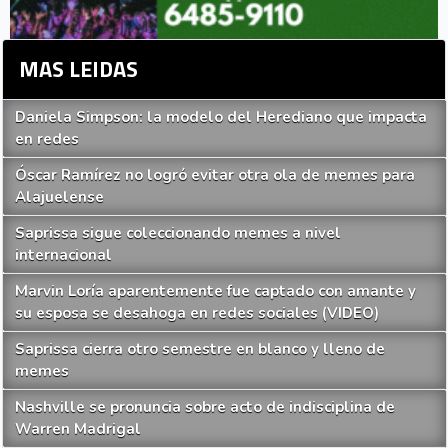
MAS LEIDAS
Daniela Simpson: la modelo del Herediano que impacta
en redes
Óscar Ramírez no logró evitar otra ola de memes para
Alajuelense
Saprissa sigue coleccionando memes a nivel
internacional
Marvin Loría aparentemente fue captado con amante y
su esposa se desahoga en redes sociales (VIDEO)
Saprissa cierra otro semestre en blanco y lleno de
memes
Nashville se pronuncia sobre acto de indisciplina de
Warren Madrigal