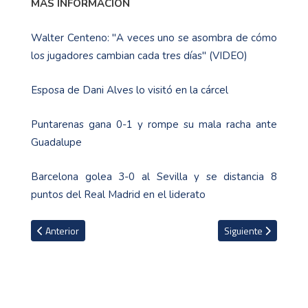
MÁS INFORMACIÓN
Walter Centeno: "A veces uno se asombra de cómo
los jugadores cambian cada tres días" (VIDEO)
Esposa de Dani Alves lo visitó en la cárcel
Puntarenas gana 0-1 y rompe su mala racha ante
Guadalupe
Barcelona golea 3-0 al Sevilla y se distancia 8
puntos del Real Madrid en el liderato
Artículo anterior: Alexander Vargas: "Ver el apoyo de la afición e
Artículo siguiente: 
Anterior
Siguiente