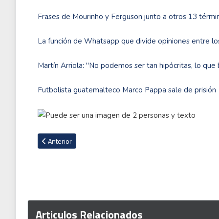
Frases de Mourinho y Ferguson junto a otros 13 términ
La función de Whatsapp que divide opiniones entre lo
Martín Arriola: ''No podemos ser tan hipócritas, lo que 
Futbolista guatemalteco Marco Pappa sale de prisión
Artículo anterior: Aforo del estadio Morera Soto podría sufr
Anterior
Articulos Relacionados