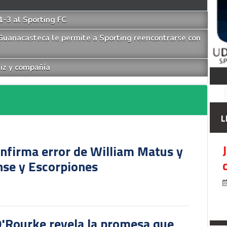
-3 al Sporting FC
Guanacasteca le permite a Sporting reencontrarse con
uiz y compañía
L
onfirma error de William Matus y
nse y Escorpiones
O'Rourke revela la promesa que