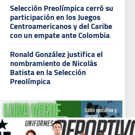
Selección Preolímpica cerró su
participación en los Juegos
Centroamericanos y del Caribe
con un empate ante Colombia
Ronald González justifica el
nombramiento de Nicolás
Batista en la Selección
Preolímpica
rtín Arriola: ''No podemos ser tan hipócritas, lo que buscan al jugar viernes e