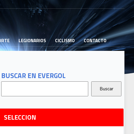
PORTE
LEGIONARIOS
CICLISMO
CONTACTO
B
G
T
BUSCAR EN EVERGOL
G
2
Ri
SELECCION