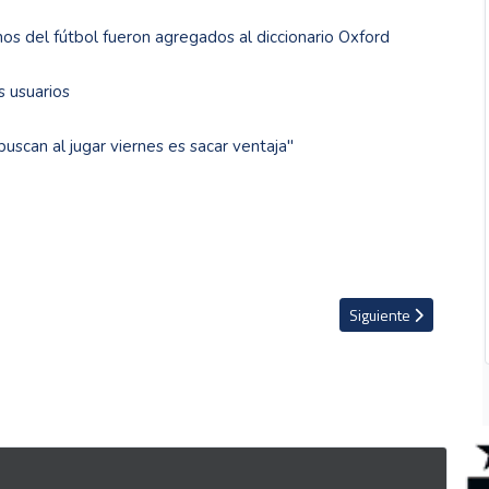
os del fútbol fueron agregados al diccionario Oxford
s usuarios
buscan al jugar viernes es sacar ventaja''
ir reducción tras inspección de Bomberos
Artículo siguiente: Ma
Siguiente