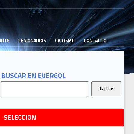
PORTE
LEGIONARIOS
CICLISMO
CONTACTO
B
G
T
BUSCAR EN EVERGOL
G
2
Ri
SELECCION