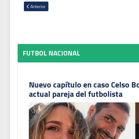
Artículo anterior: Portero sancarleño Jason Vega fue el más 
Anterior
FUTBOL NACIONAL
Nuevo capítulo en caso Celso B
actual pareja del futbolista