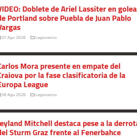
presunto fraude en bienes gananciales
VIDEO: Doblete de Ariel Lassiter en gole
de Portland sobre Puebla de Juan Pablo
Your Add Here !!
Vargas
07 Ago 2026
Legionarios
Carlos Mora presente en empate del
Craiova por la fase clasificatoria de la
Europa League
06 Ago 2026
Legionarios
Jeyland Mitchell destaca pese a la derrot
Señal en vivo:
del Sturm Graz frente al Fenerbahce
Radio Actual
107.1
FM