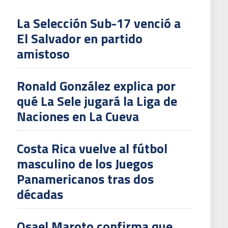
La Selección Sub-17 venció a
El Salvador en partido
L
amistoso
V
To
Ronald González explica por
2
qué La Sele jugará la Liga de
Naciones en La Cueva
Costa Rica vuelve al fútbol
masculino de los Juegos
Panamericanos tras dos
décadas
Osael Maroto confirma que