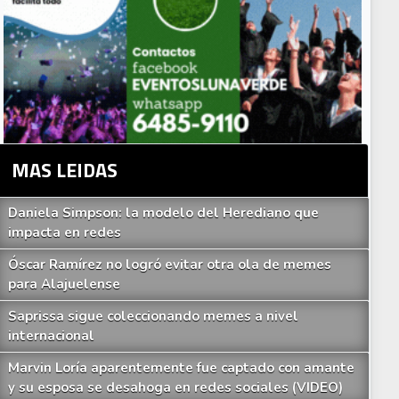
MAS LEIDAS
Daniela Simpson: la modelo del Herediano que
impacta en redes
Óscar Ramírez no logró evitar otra ola de memes
para Alajuelense
Saprissa sigue coleccionando memes a nivel
internacional
Marvin Loría aparentemente fue captado con amante
y su esposa se desahoga en redes sociales (VIDEO)