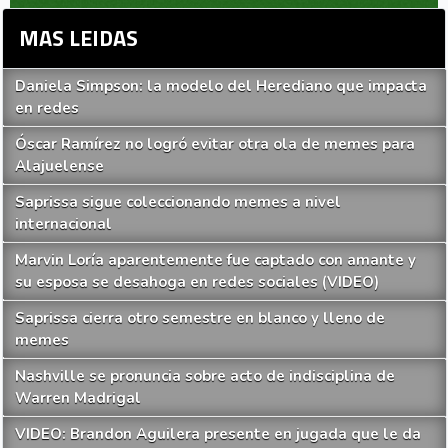
MAS LEIDAS
Daniela Simpson: la modelo del Herediano que impacta
en redes
Óscar Ramírez no logró evitar otra ola de memes para
Alajuelense
Saprissa sigue coleccionando memes a nivel
internacional
Marvin Loría aparentemente fue captado con amante y
su esposa se desahoga en redes sociales (VIDEO)
Saprissa cierra otro semestre en blanco y lleno de
memes
Nashville se pronuncia sobre acto de indisciplina de
Warren Madrigal
VIDEO: Brandon Aguilera presente en jugada que le da