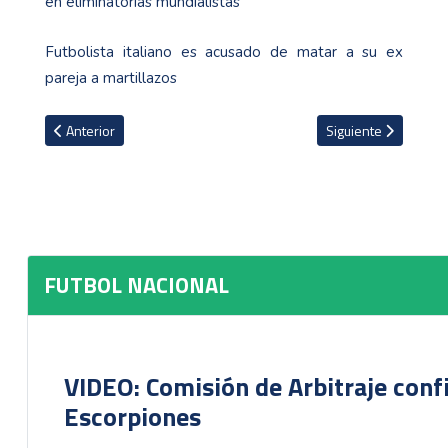
en eliminatorias mundialistas
Futbolista italiano es acusado de matar a su ex
pareja a martillazos
Artículo anterior: Geiner Segura pide solidaridad y ética a técni
Artículo siguiente: S
Anterior
Siguiente
FUTBOL NACIONAL
VIDEO: Comisión de Arbitraje conf
Escorpiones