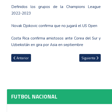
Definidos los grupos de la Champions League
2022-2023
Novak Djokovic confirma que no jugará el US Open
Costa Rica confirma amistosos ante Corea del Sur y
Uzbekistán en gira por Asia en septiembre
Artículo anterior: Lista la programación de la fecha 8 del Apertura
Artículo siguiente: 
Anterior
Siguiente
FUTBOL NACIONAL