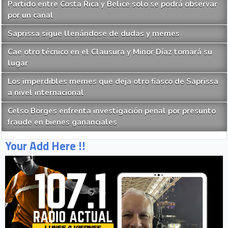
Partido entre Costa Rica y Belice solo se podrá observar
por un canal
Saprissa sigue llenándose de dudas y memes
Cae otro técnico en el Clausura y Minor Díaz tomará su
lugar
Los imperdibles memes que deja otro fiasco de Saprissa
a nivel internacional
Celso Borges enfrenta investigación penal por presunto
fraude en bienes gananciales
Your Add Here !!