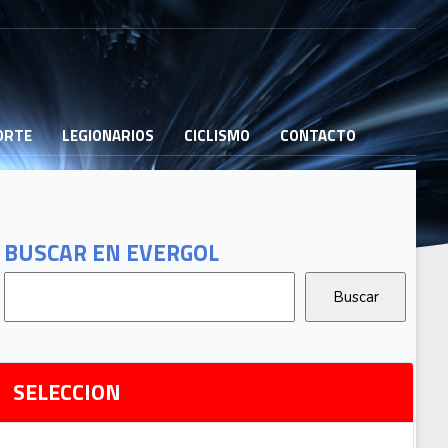
PORTE
LEGIONARIOS
CICLISMO
CONTACTO
B
G
T
BUSCAR EN EVERGOL
G
2
Ri
SELECCION