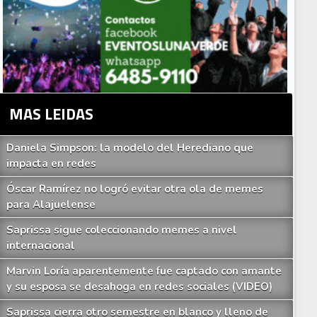
MAS LEIDAS
Daniela Simpson: la modelo del Herediano que
impacta en redes
Óscar Ramírez no logró evitar otra ola de memes
para Alajuelense
Saprissa sigue coleccionando memes a nivel
internacional
Marvin Loría aparentemente fue captado con amante
y su esposa se desahoga en redes sociales (VIDEO)
Saprissa cierra otro semestre en blanco y lleno de