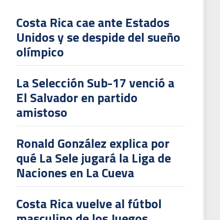
Costa Rica cae ante Estados
Unidos y se despide del sueño
L
olímpico
V
To
La Selección Sub-17 venció a
2
El Salvador en partido
amistoso
Ronald González explica por
qué La Sele jugará la Liga de
Naciones en La Cueva
Costa Rica vuelve al fútbol
masculino de los Juegos