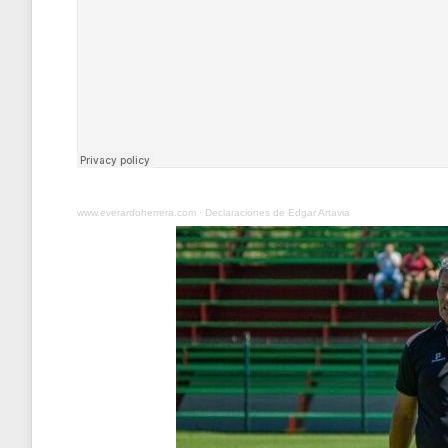
www.everardoherrera.com
·
Declaraciones de Edgar Artavia