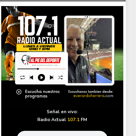
Your Add Here !!
Señal en vivo:
Radio Actual
107.1
FM