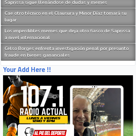
Saprissa sigue llenándose de dudas y memes
Cae otro técnico en el Clausura y Minor Díaz tomará su
lugar
Los imperdibles memes que deja otro fiasco de Saprissa
a nivel internacional
Celso Borges enfrenta investigación penal por presunto
fraude en bienes gananciales
Your Add Here !!