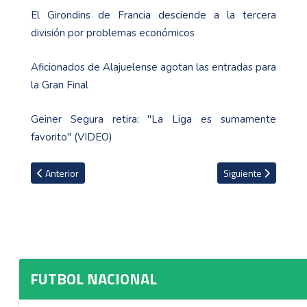
El Girondins de Francia desciende a la tercera
división por problemas económicos
Aficionados de Alajuelense agotan las entradas para
la Gran Final
Geiner Segura retira: "La Liga es sumamente
favorito" (VIDEO)
Artículo anterior: Los números de Óscar Esteban Granados como fu
Artículo siguiente: 
Anterior
Siguiente
FUTBOL NACIONAL