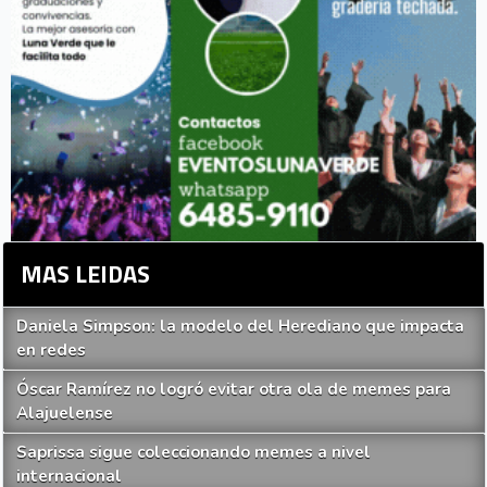
MAS LEIDAS
Daniela Simpson: la modelo del Herediano que impacta
en redes
Óscar Ramírez no logró evitar otra ola de memes para
Alajuelense
Saprissa sigue coleccionando memes a nivel
internacional