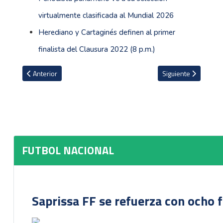
virtualmente clasificada al Mundial 2026
Herediano y Cartaginés definen al primer
finalista del Clausura 2022 (8 p.m.)
Artículo anterior: Hernán Medford espera a un Cartaginés con blo
Artículo siguiente: L
Anterior
Siguiente
FUTBOL NACIONAL
Saprissa FF se refuerza con ocho 