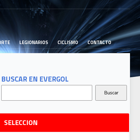
PORTE
LEGIONARIOS
CICLISMO
CONTACTO
B
G
T
BUSCAR EN EVERGOL
G
2
Ri
SELECCION