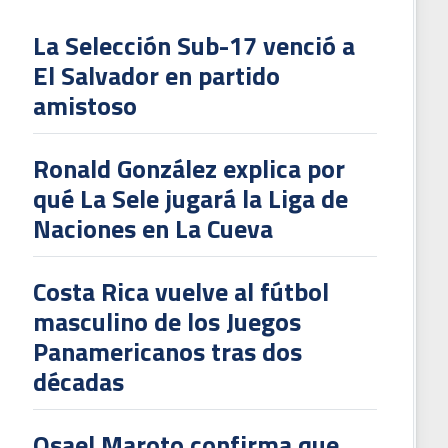
La Selección Sub-17 venció a
El Salvador en partido
L
amistoso
V
To
Ronald González explica por
2
qué La Sele jugará la Liga de
Naciones en La Cueva
Costa Rica vuelve al fútbol
masculino de los Juegos
Panamericanos tras dos
décadas
Osael Maroto confirma que