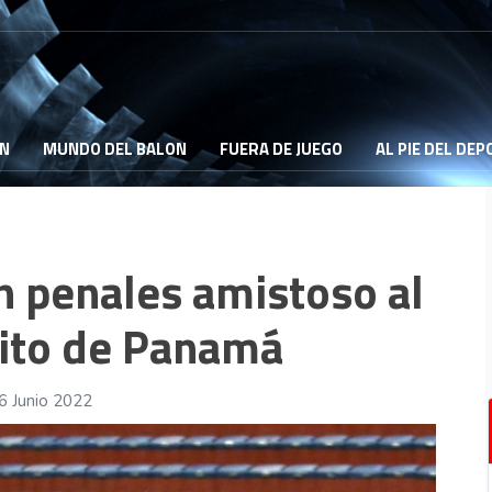
ON
MUNDO DEL BALON
FUERA DE JUEGO
AL PIE DEL DE
n penales amistoso al
lito de Panamá
6 Junio 2022