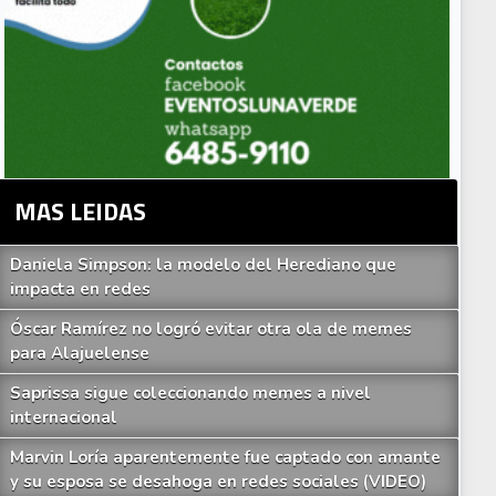
MAS LEIDAS
Daniela Simpson: la modelo del Herediano que
impacta en redes
Óscar Ramírez no logró evitar otra ola de memes
para Alajuelense
Saprissa sigue coleccionando memes a nivel
internacional
Marvin Loría aparentemente fue captado con amante
y su esposa se desahoga en redes sociales (VIDEO)