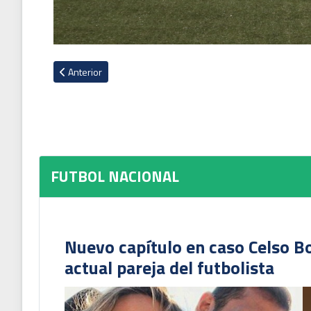
Artículo anterior: Geiner Segura: ''Hay una historia que muc
Anterior
FUTBOL NACIONAL
Nuevo capítulo en caso Celso B
actual pareja del futbolista