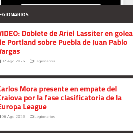
EGIONARIOS
VIDEO: Doblete de Ariel Lassiter en gole
de Portland sobre Puebla de Juan Pablo
Vargas
07 Ago 2026
Legionarios
Carlos Mora presente en empate del
Craiova por la fase clasificatoria de la
Europa League
06 Ago 2026
Legionarios