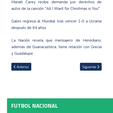
Mariah Carey recibe demanda por derechos de
autor de la canción "All I Want for Christmas is You"
Gales regresa al Mundial tras vencer 1-0 a Ucrania
después de 64 años
La Nación revela que mensajero de Herediano,
además de Guanacasteca, tiene relación con Grecia
y Guadalupe
Artículo anterior: Luis Fernando Suárez revela que piensa mucho
Artículo siguiente: 
Anterior
Siguiente
FUTBOL NACIONAL