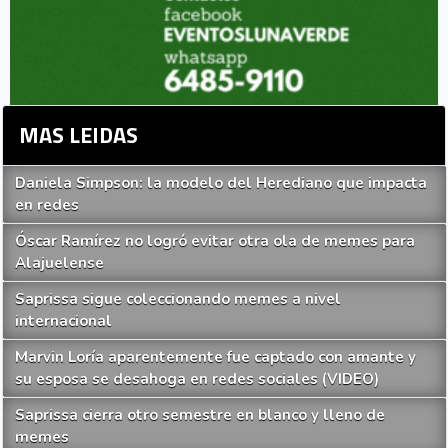
MAS LEIDAS
Daniela Simpson: la modelo del Herediano que impacta
en redes
Óscar Ramírez no logró evitar otra ola de memes para
Alajuelense
Saprissa sigue coleccionando memes a nivel
internacional
Marvin Loría aparentemente fue captado con amante y
su esposa se desahoga en redes sociales (VIDEO)
Saprissa cierra otro semestre en blanco y lleno de
memes