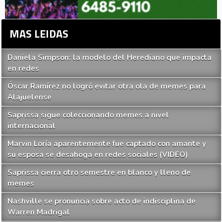
MAS LEIDAS
Daniela Simpson: la modelo del Herediano que impacta
en redes
Óscar Ramírez no logró evitar otra ola de memes para
Alajuelense
Saprissa sigue coleccionando memes a nivel
internacional
Marvin Loría aparentemente fue captado con amante y
su esposa se desahoga en redes sociales (VIDEO)
Saprissa cierra otro semestre en blanco y lleno de
memes
Nashville se pronuncia sobre acto de indisciplina de
Warren Madrigal