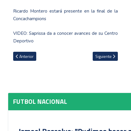
Ricardo Montero estará presente en la final de la
Concachampions
VIDEO: Saprissa da a conocer avances de su Centro
Deportivo
Artículo anterior: Pablo Gabas: "Veo la morada y yo no me asusto 
Artículo siguiente: 
Anterior
Siguiente
FUTBOL NACIONAL