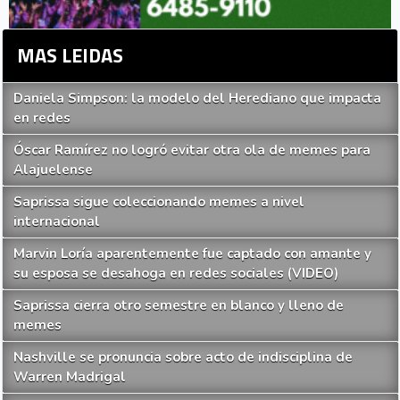
MAS LEIDAS
Daniela Simpson: la modelo del Herediano que impacta
en redes
Óscar Ramírez no logró evitar otra ola de memes para
Alajuelense
Saprissa sigue coleccionando memes a nivel
internacional
Marvin Loría aparentemente fue captado con amante y
su esposa se desahoga en redes sociales (VIDEO)
Saprissa cierra otro semestre en blanco y lleno de
memes
Nashville se pronuncia sobre acto de indisciplina de
Warren Madrigal