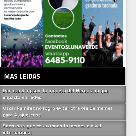
MAS LEIDAS
Daniela Simpson: la modelo del Herediano que
impacta en redes
Óscar Ramírez no logró evitar otra ola de memes
para Alajuelense
Saprissa sigue coleccionando memes a nivel
internacional