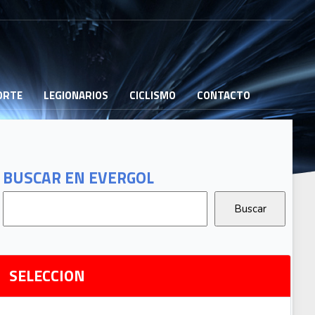
PORTE
LEGIONARIOS
CICLISMO
CONTACTO
B
G
T
BUSCAR EN EVERGOL
G
2
Ri
SELECCION