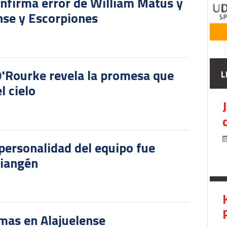
onfirma error de William Matus y
nse y Escorpiones
O'Rourke revela la promesa que
L
l cielo
personalidad del equipo fue
riangén
rmas en Alajuelense