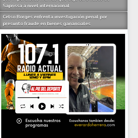
Saprissa a nivel internacional
Celso Borges enfrenta investigación penal por
presunto fraude en bienes gananciales
Your Add Here !!