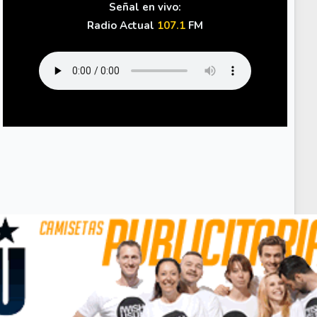
Señal en vivo:
Radio Actual
107.1
FM
incón Morado: Honor Clásico