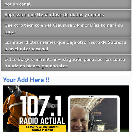
la vuelta al mundo
Jeyland Mitchell se comprometió
Partido entre Costa Rica y Belice solo se podrá observar
por un canal
Saprissa sigue llenándose de dudas y memes
Cae otro técnico en el Clausura y Minor Díaz tomará su
lugar
Los imperdibles memes que deja otro fiasco de Saprissa
a nivel internacional
Celso Borges enfrenta investigación penal por presunto
fraude en bienes gananciales
Your Add Here !!